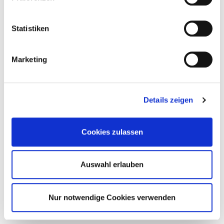
berechtigten Interesses durch,
wobei stets eine Abwägung
Statistiken
zwischen Ihren
schutzwürdigen Interessen
und unseren berechtigten
Marketing
Interessen vorgenommen
wird. Rechtsgrundlage hierbei
ist Art. 6 Abs. lit. f DSGVO.
Details zeigen
Soweit die Verarbeitung zur
Erfüllung einer rechtlichen
Verpflichtung erforderlich ist,
Cookies zulassen
der wir unterliegen, ist
Rechtsgrundlage Art. 6 Abs. 1
lit. c DSGVO.
Auswahl erlauben
Nachfolgend erläutern wir,
wie wir personenbezogene
Nur notwendige Cookies verwenden
Daten über unsere Website
verarbeiten.