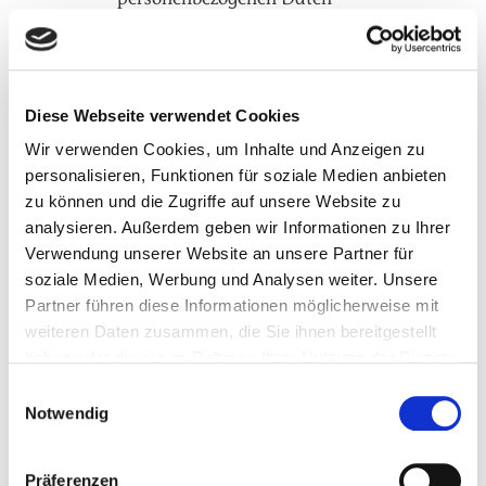
personenbezogenen Daten
kann auf verschiedene
Rechtsgrundlagen gestützt
werden. Sofern wir Ihre Daten
zur Erfüllung eines Vertrages
Diese Webseite verwendet Cookies
mit Ihnen oder zur
Wir verwenden Cookies, um Inhalte und Anzeigen zu
Beantwortung von Anfragen
personalisieren, Funktionen für soziale Medien anbieten
Ihrerseits bezüglich eines
zu können und die Zugriffe auf unsere Website zu
Vertrages benötigen, ist
analysieren. Außerdem geben wir Informationen zu Ihrer
Rechtsgrundlage für diese
Verwendung unserer Website an unsere Partner für
Datenverarbeitung Art. 6 Abs.
soziale Medien, Werbung und Analysen weiter. Unsere
1 lit. b DSGVO. Holen wir für
Partner führen diese Informationen möglicherweise mit
eine bestimmte
weiteren Daten zusammen, die Sie ihnen bereitgestellt
Datenverarbeitung Ihre
haben oder die sie im Rahmen Ihrer Nutzung der Dienste
Einwilligung ein, ist die
gesammelt haben. Sie geben Einwilligung zu unseren
Einwilligungsauswahl
Rechtsgrundlage Art. 6 Abs. 1
Cookies, wenn Sie unsere Webseite weiterhin nutzen.
Notwendig
lit. a DSGVO. Einige
Datenverarbeitungen führen
wir auf der Grundlage unseres
Präferenzen