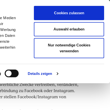
Cookies zulassen
Suchen
le Medien
ir
Auswahl erlauben
, Werbung
ren Daten
ienste
Nur notwendige Cookies
weiterhin
verwenden
Bünting Tee“ genannt, dient der
g
Details zeigen
Inhalte einschließlich Text­, Bilder­,
ewerbliche Zwecke vertreiben, verändern,
Verbindung zu Facebook oder Instagram.
er stellen Facebook/Instagram von