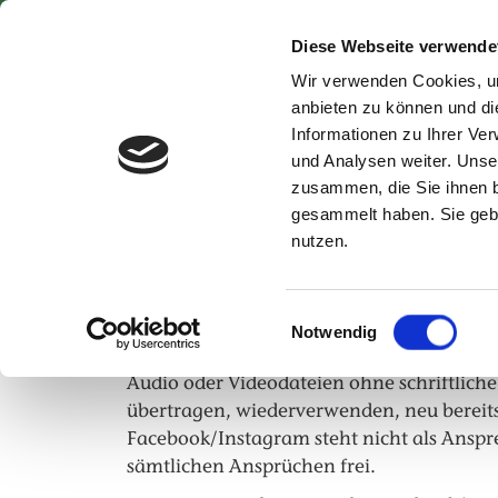
Springe zur Hauptnavigation
Springe zum Hauptinhalt
Springe zum Fußbereich
Diese Webseite verwende
Produkte
Teek
Wir verwenden Cookies, um
anbieten zu können und di
Informationen zu Ihrer Ve
und Analysen weiter. Unse
Bünting Tee
zusammen, die Sie ihnen b
gesammelt haben. Sie gebe
Teilnahmebedingungen zum G
nutzen.
Teilnahmebedingungen S
§ 1 – Allgemeines
Einwilligungsauswahl
Dieser Facebook-/Instagramauftritt von 
Notwendig
persönlichen Unterhaltung, der Informatio
Audio­ oder Videodateien ohne schriftlic
übertragen, wiederverwenden, neu bereits
Facebook/Instagram steht nicht als Anspr
sämtlichen Ansprüchen frei.