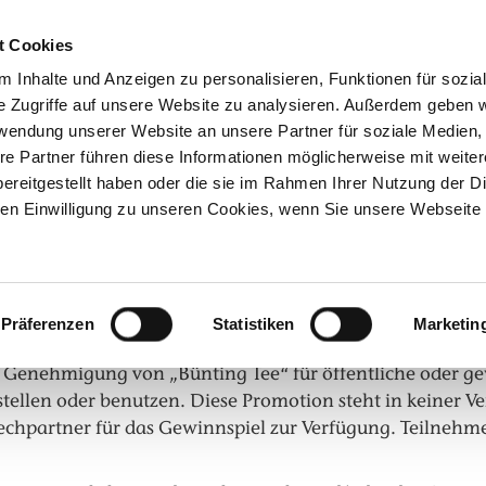
t Cookies
unde
Über Bünting
Tee-
 Inhalte und Anzeigen zu personalisieren, Funktionen für sozia
Tee
Shop
e Zugriffe auf unsere Website zu analysieren. Außerdem geben w
rwendung unserer Website an unsere Partner für soziale Medien
re Partner führen diese Informationen möglicherweise mit weite
ereitgestellt haben oder die sie im Rahmen Ihrer Nutzung der D
n Einwilligung zu unseren Cookies, wenn Sie unsere Webseite 
ewinnspiel
ocial Media Gewinnspiel
J. Bünting Teehandelshaus GmbH & Comp., nachfolgend „
Präferenzen
Statistiken
Marketin
n, Bildung und als Kommunikationsforum. Sie dürfen keine 
he Genehmigung von „Bünting Tee“ für öffentliche oder g
tellen oder benutzen. Diese Promotion steht in keiner 
echpartner für das Gewinnspiel zur Verfügung. Teilnehm