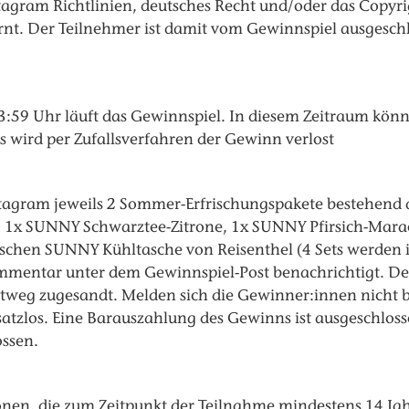
agram­ Richtlinien, deutsches Recht und/oder das Copyr
. Der Teilnehmer ist damit vom Gewinnspiel ausgeschl
:59 Uhr läuft das Gewinnspiel. In diesem Zeitraum kön
 wird per Zufallsverfahren der Gewinn verlost
tagram jeweils 2 Sommer-Erfrischungspakete bestehend a
 SUNNY Schwarztee-Zitrone, 1x SUNNY Pfirsich-Maracuja)
ischen SUNNY Kühltasche von Reisenthel (4 Sets werden 
mentar unter dem Gewinnspiel-Post benachrichtigt. De
weg zugesandt. Melden sich die Gewinner:innen nicht b
satzlos. Eine Barauszahlung des Gewinns ist ausgeschlos
ossen.
en, die zum Zeitpunkt der Teilnahme mindestens 14 Jahre