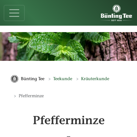
Springe zur Hauptnavigation
Springe zum Hauptinhalt
Springe zum Fußbereich
Teekunde
Kräuterkunde
Bünting Tee
Pfefferminze
Pfefferminze