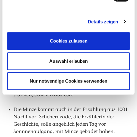
doch einmal dort war, verliebte er sich in die
Nymphe Minthe. Diese war verzückt von dem Glanz
Details zeigen
seines goldenen Wagens, der von schwarzen Pferden
gezogen wurde. Hades, der versuchte, Minthe zu
verführen, hatte allerdings ein Problem mit seiner
Cookies zulassen
Ehefrau, der Königin Persephone. Diese nämlich
war davon gar nicht begeistert und verwandelte
kurzerhand die Arme Minthe in eine Pflanze, die
Auswahl erlauben
man heutzutage als Minze kennt.
Hexen sollen angeblich Poleiminze zu einen Getränk
Nur notwendige Cookies verwenden
verarbeitet haben, welches bei denen, die es
tranken, schielen auslöste.
Die Minze kommt auch in der Erzählung aus 1001
Nacht vor. Scheherazade, die Erzählerin der
Geschichte, solle angeblich jeden Tag vor
Sonnnenaufgang, mit Minze gebadet haben.