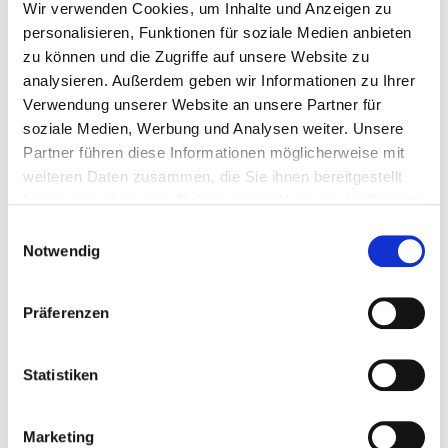
Kräutersuppen. Sie sind aber auch ein Bestandteil der
Wir verwenden Cookies, um Inhalte und Anzeigen zu
englischen Mintsoße, die hauptsächlich zu
personalisieren, Funktionen für soziale Medien anbieten
Hammelfleisch gegessen wird. Für Rohkost und Diät ist
zu können und die Zugriffe auf unsere Website zu
Pfefferminze besonders geeignet, auch als Bestandteil
analysieren. Außerdem geben wir Informationen zu Ihrer
des Gewürzessigs.
Verwendung unserer Website an unsere Partner für
soziale Medien, Werbung und Analysen weiter. Unsere
Partner führen diese Informationen möglicherweise mit
weiteren Daten zusammen, die Sie ihnen bereitgestellt
Sagenhaftes rund um die
haben oder die sie im Rahmen Ihrer Nutzung der Dienste
gesammelt haben. Sie geben Einwilligung zu unseren
Pfefferminze
Einwilligungsauswahl
Cookies, wenn Sie unsere Webseite weiterhin nutzen.
Notwendig
Die Pfefferminze wurde wohl schon im alten
Ägypten verwendet, zumindest fand man Reste der
Präferenzen
Pfefferminze in altägyptischen Gräbern. Man geht
davon aus, dass sie den Toten in der Welt nach dem
Statistiken
Tod helfen sollten.
Laut einer Sage besuchte der Gott der Unterwelt,
Marketing
Hades, nur sehr selten die Welt oben. Als er jedoch