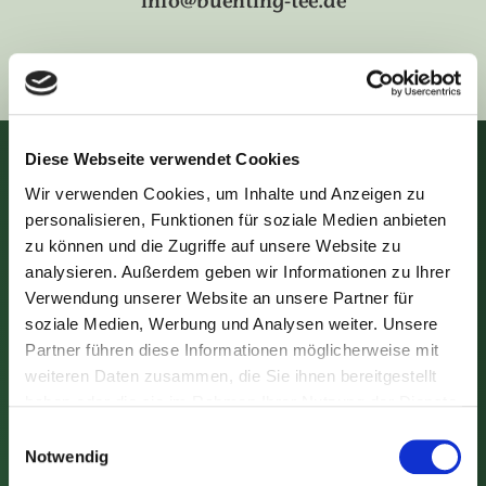
info
buenting-tee.de
Diese Webseite verwendet Cookies
Teekunde
Wir verwenden Cookies, um Inhalte und Anzeigen zu
ANBAUGEBIETE
personalisieren, Funktionen für soziale Medien anbieten
zu können und die Zugriffe auf unsere Website zu
ERNTE & HERSTELLUNG
analysieren. Außerdem geben wir Informationen zu Ihrer
TEESORTEN
Verwendung unserer Website an unsere Partner für
TEE-ZUBEREITUNG
soziale Medien, Werbung und Analysen weiter. Unsere
Partner führen diese Informationen möglicherweise mit
TEE-ZEREMONIEN
weiteren Daten zusammen, die Sie ihnen bereitgestellt
TEE-LEXIKON
haben oder die sie im Rahmen Ihrer Nutzung der Dienste
Über uns
gesammelt haben. Sie geben Einwilligung zu unseren
Einwilligungsauswahl
Cookies, wenn Sie unsere Webseite weiterhin nutzen.
Notwendig
CHRONIK