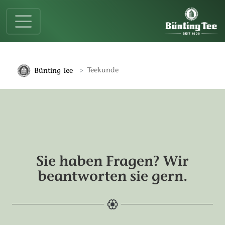
Springe zur Hauptnavigation
Springe zum Hauptinhalt
Springe zum Fußbereich
Teekunde
Bünting Tee
Sie haben Fragen? Wir
beantworten sie gern.