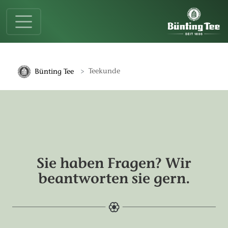
Springe zur Hauptnavigation
Springe zum Hauptinhalt
Springe zum Fußbereich
Teekunde
Bünting Tee
Sie haben Fragen? Wir
beantworten sie gern.