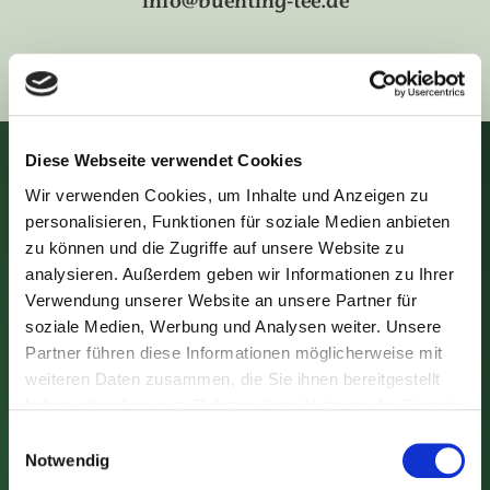
info
buenting-tee.de
Diese Webseite verwendet Cookies
Teekunde
Wir verwenden Cookies, um Inhalte und Anzeigen zu
ANBAUGEBIETE
personalisieren, Funktionen für soziale Medien anbieten
zu können und die Zugriffe auf unsere Website zu
ERNTE & HERSTELLUNG
analysieren. Außerdem geben wir Informationen zu Ihrer
TEESORTEN
Verwendung unserer Website an unsere Partner für
TEE-ZUBEREITUNG
soziale Medien, Werbung und Analysen weiter. Unsere
Partner führen diese Informationen möglicherweise mit
TEE-ZEREMONIEN
weiteren Daten zusammen, die Sie ihnen bereitgestellt
TEE-LEXIKON
haben oder die sie im Rahmen Ihrer Nutzung der Dienste
Über uns
gesammelt haben. Sie geben Einwilligung zu unseren
Einwilligungsauswahl
Cookies, wenn Sie unsere Webseite weiterhin nutzen.
Notwendig
CHRONIK