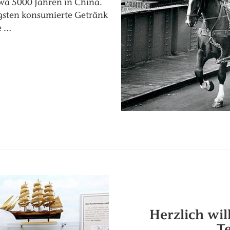
twa 5000 Jahren in China.
igsten konsumierte Getränk
e …
Herzlich wi
T