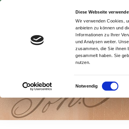
Springe zur Hauptnavigation
Springe zum Hauptinhalt
Springe zum Fußbereich
Diese Webseite verwende
Produkte
Teek
Wir verwenden Cookies, um
anbieten zu können und di
Informationen zu Ihrer Ve
und Analysen weiter. Unse
zusammen, die Sie ihnen b
gesammelt haben. Sie gebe
nutzen.
Einwilligungsauswahl
Notwendig